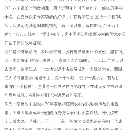
他们花了很长时间做功课，用了近两年的时间创作了一部50万字的
小说。在受到众多专家读者的好评，并获得浙江省“五个一工程”奖
后，我决定将其改编成电视剧。新世纪以来，该剧加入了“千万工
程”、“八八八战略”、“两山构想”，为中国浙江和美丽乡村的重大发展
开创了新的战略征程。
浙江是经济最活跃、农民最富裕、乡村建设最美丽的省份。拥有“七
山一水两块田”的浙江农民，一直敢于走市场闯天下，以工养商，以
农促商，使浙江从一个土地资源小省发展成为一个经济大省。而浙
江人民所推崇的“走遍千山，说一千句话，想尽一切办法，苦尽甘
来”的“四千精神”，也通过三代农民在党的领导下在建设发展中取得
的辉煌成就，在剧中得到了淋漓尽致的展现。
作为一部反映中国农村70年发展和江南农村农民独特风貌的电视
剧，大道大地承载着强烈的历史使命感和社会责任感。开机仪式
上，傅大龙、丛林、、王、、、薛、等著名演员也纷纷亮相，形成
强大的演员阵容。演员们也表示，能够参演这样一部具有重大历史