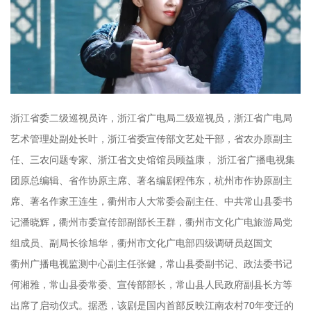
浙江省委二级巡视员许，浙江省广电局二级巡视员，浙江省广电局
艺术管理处副处长叶，浙江省委宣传部文艺处干部，省农办原副主
任、三农问题专家、浙江省文史馆馆员顾益康， 浙江省广播电视集
团原总编辑、省作协原主席、著名编剧程伟东，杭州市作协原副主
席、著名作家王连生，衢州市人大常委会副主任、中共常山县委书
记潘晓辉，衢州市委宣传部副部长王群，衢州市文化广电旅游局党
组成员、副局长徐旭华，衢州市文化广电部四级调研员赵国文
衢州广播电视监测中心副主任张健，常山县委副书记、政法委书记
何湘雅，常山县委常委、宣传部部长，常山县人民政府副县长方等
出席了启动仪式。据悉，该剧是国内首部反映江南农村70年变迁的