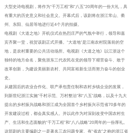
大型史诗电视剧，将作为“千万工程”和“八五”20周年的一份大礼，具
有重大的历史意义和社会意义。开幕式后，该剧将在浙江常山、衢
州、东阳、仙居等地进行近4个月的拍摄。
电视剧《大道之地》开机仪式在热烈庄严的气氛中举行，领导和嘉
宾齐聚一堂，祝贺该剧正式开播。“大道地”是江南农村院落前的空
地，是农村重要的公共活动场所。电视剧《大道之地》以江浙这个
独特的地方命名，聚焦浙东三代农民在党的领导下艰苦奋斗、敢于
改革创新，为建设美丽新农村、共同富裕新生活而努力奋斗的创业
史。
从建国后的农业合作化、联产承包责任制和农村乡镇企业的发展，
到新世纪浙江实施“千村示范、万村整治”和“八五”战略，以及十九大
提出的乡村振兴战略和浙江成为全国首个乡村振兴示范省70多年的
开发建设过程，都会真实感人。并以此作为对深刻改变中国农村生
产、生活和生态面貌的“千万工程”和“八八战略”20周年的一份厚礼。
这部剧的主要编剧之一是著名三农问题专家、有“省农”之称的浙江省