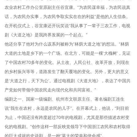
农业农村工作办公室原副主任谷宜康。“为农民谋幸福，为农民说真
话，为农民办实事，为农民争取实实在在的利益”是他的人生信条。
在开机仪式上，谷宜康还开玩笑说“我从事了一辈子三农工作，电视
剧《大道之地》是我跨界发展的一个起点。”
他还分享了他对为什么该系列被称为“林荫大道之地”的想法。“林荫
大道的土地是乡下的一个广场。在北方，可能是一棵‘大槐树’，见证
了中国农村70多年的变化。从土改、人民公社、改革开放，到现在
的乡村振兴等等，道路发生了翻天覆地的变化。另外，更大的意义
是‘大道之行，天下为公’。通过电视剧《大道大地》，表达了中国共
产党如何带领中国农民走向现代化和共同富裕。”
编剧之一、国家一级编剧、杭州市文联原主任、著名编剧王连生
说“我生在农村，永远是农民的儿子”。在开幕式上，他说，“到目前
为止，中国还没有跨度超过70年的电视剧，尤其是那些描述农村变
化的电视剧。”创作这样一部反映党领导下中国浙江农民和农村取得
的巨大成就的史诗剧，是一种“莫大的荣幸和使命感”。