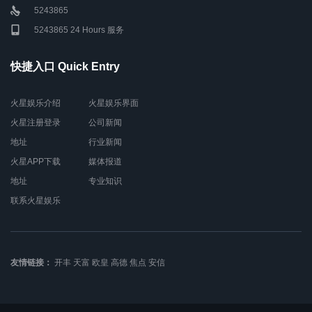
5243865
5243865 24 Hours 服务
快捷入口 Quick Entry
火星娱乐介绍
火星娱乐界面
火星注册登录
公司新闻
地址
行业新闻
火星APP下载
媒体报道
地址
专业知识
联系火星娱乐
友情链接：
开丰
天富
欧皇
高德
焦点
安信