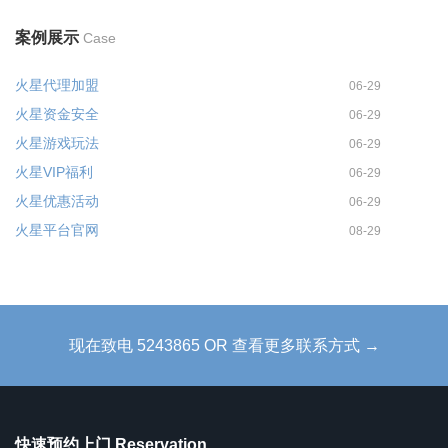
案例展示
Case
火星代理加盟
06-29
火星资金安全
06-29
火星游戏玩法
06-29
火星VIP福利
06-29
火星优惠活动
06-29
火星平台官网
08-29
现在致电 5243865 OR 查看更多联系方式 →
快速预约上门 Reservation