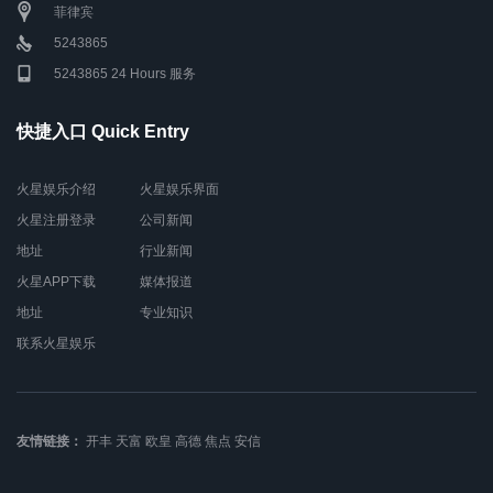
菲律宾
5243865
5243865 24 Hours 服务
快捷入口 Quick Entry
火星娱乐介绍
火星娱乐界面
火星注册登录
公司新闻
地址
行业新闻
火星APP下载
媒体报道
地址
专业知识
联系火星娱乐
友情链接：
开丰
天富
欧皇
高德
焦点
安信