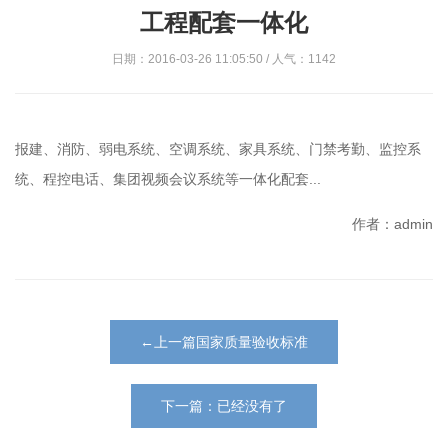
工程配套一体化
日期：2016-03-26 11:05:50 / 人气：1142
报建、消防、弱电系统、空调系统、家具系统、门禁考勤、监控系
统、程控电话、集团视频会议系统等一体化配套...
作者：admin
←上一篇国家质量验收标准
下一篇：已经没有了