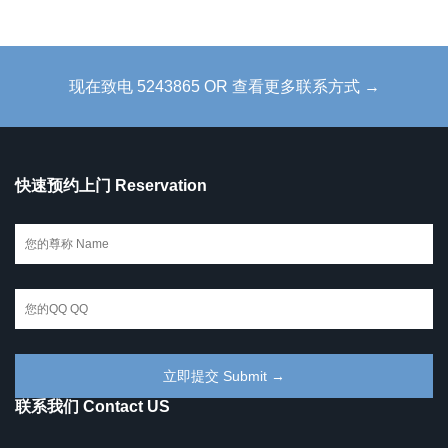
现在致电 5243865 OR 查看更多联系方式 →
快速预约上门 Reservation
联系我们 Contact US