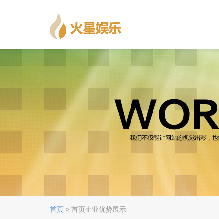
首页
> 首页企业优势展示