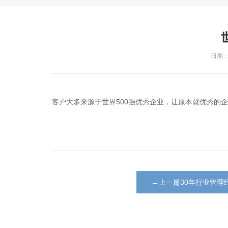
日期：2
客户大多来源于世界500强优秀企业，让原本就优秀的企业
←上一篇30年行业管理