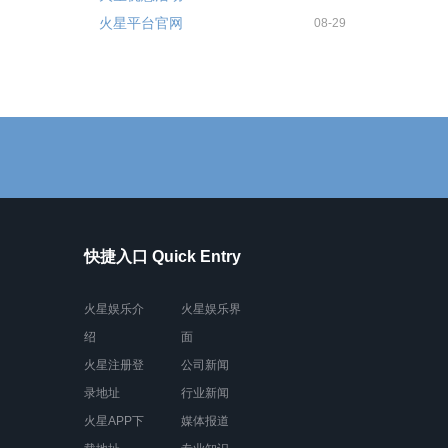
火星平台官网
08-29
快捷入口 Quick Entry
火星娱乐介
火星娱乐界
绍
面
火星注册登
公司新闻
录地址
行业新闻
火星APP下
媒体报道